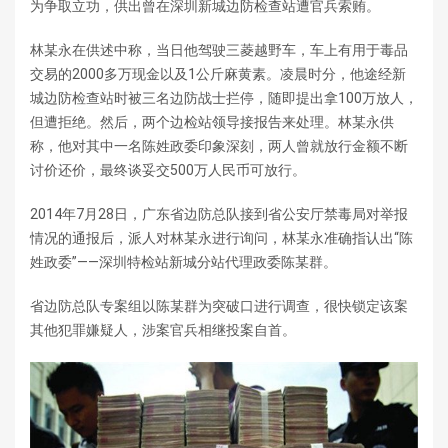
为争取立功，供出曾在深圳新城边防检查站遭官兵索贿。
林某永在供述中称，当日他驾驶三菱越野车，车上有用于毒品
交易的2000多万现金以及1公斤麻黄素。凌晨时分，他途经新
城边防检查站时被三名边防战士拦停，随即提出拿100万放人，
但遭拒绝。然后，两个边检站领导接报告来处理。林某永供
称，他对其中一名陈姓政委印象深刻，两人曾就放行金额不断
讨价还价，最终谈妥交500万人民币可放行。
2014年7月28日，广东省边防总队接到省公安厅禁毒局对举报
情况的通报后，派人对林某永进行询问，林某永准确指认出“陈
姓政委”——深圳特检站新城分站代理政委陈某群。
省边防总队专案组以陈某群为突破口进行调查，很快锁定该案
其他犯罪嫌疑人，涉案官兵相继投案自首。