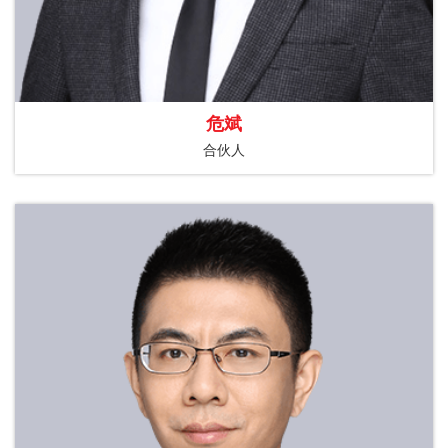
危斌
合伙人