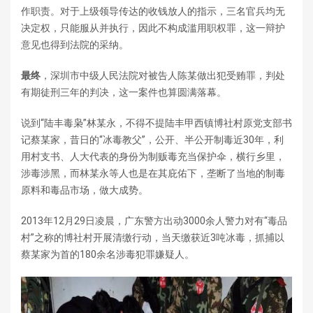
作职责。对于上级领导传达的收钱放人的指示，三名官兵均无
决定权，只能服从并执行，因此不构成滥用职权罪，这一辩护
意见也得到法院的采纳。
最终
，深圳市中级人民法院对被告人陈某做出犯受贿罪，判处
有期徒刑三年的判决，这一案件也算圆满落幕。
说到“陆丰毒枭”林某永，不得不提陆丰甲西镇博社村原党支部书
记蔡某家，昔日的“冰毒教父”，公开、半公开制毒近30年，利
用村支书、人大代表的身份为制贩毒充当保护伞，横行乡里，
涉毒涉黑，而林某永等人也是在其庇佑下，垄断了当地的制毒
原料和毒品市场，做大成势。
2013年12月29日凌晨，广东警方出动3000余人警力对有“毒品
村”之称的博社村开展清缴行动，当天缴获近3吨冰毒，抓捕以
蔡某家为首的180余名涉毒犯罪嫌疑人。