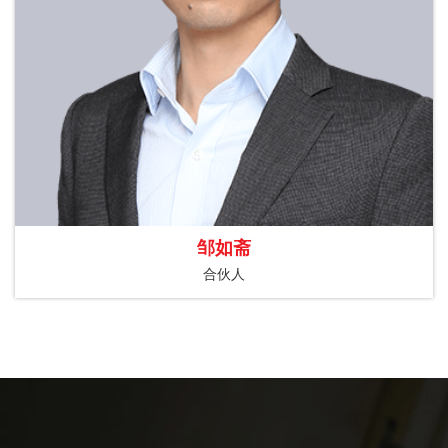
邹如斋
合伙人