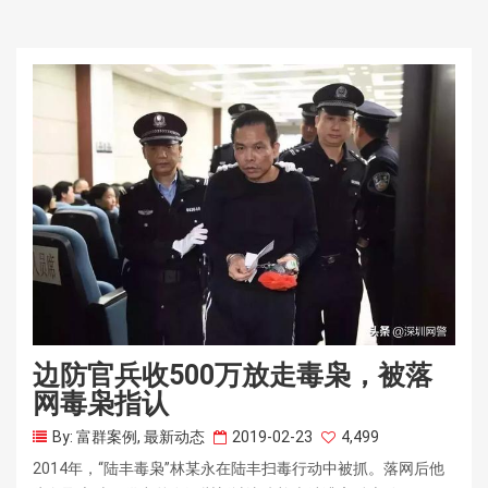
边防官兵收500万放走毒枭，被落
网毒枭指认
By:
富群案例
,
最新动态
2019-02-23
4,499
2014年，“陆丰毒枭”林某永在陆丰扫毒行动中被抓。落网后他